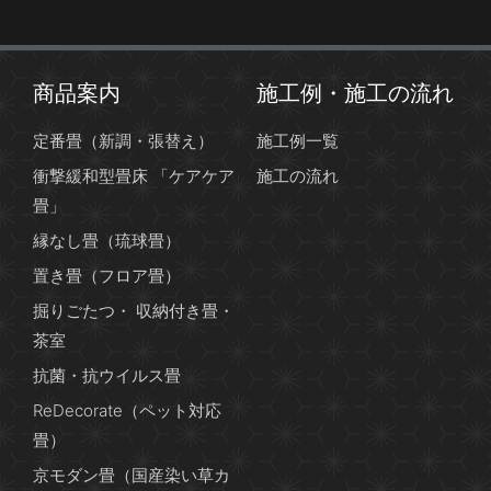
商品案内
施工例・施工の流れ
定番畳（新調・張替え）
施工例一覧
衝撃緩和型畳床 「ケアケア
施工の流れ
畳」
縁なし畳（琉球畳）
置き畳（フロア畳）
掘りごたつ・ 収納付き畳・
茶室
抗菌・抗ウイルス畳
ReDecorate（ペット対応
畳）
京モダン畳（国産染い草カ