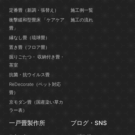
定番畳（新調・張替え）
施工例一覧
衝撃緩和型畳床 「ケアケア
施工の流れ
畳」
縁なし畳（琉球畳）
置き畳（フロア畳）
掘りごたつ・ 収納付き畳・
茶室
抗菌・抗ウイルス畳
ReDecorate（ペット対応
畳）
京モダン畳（国産染い草カ
ラー表）
一戸畳製作所
ブログ・SNS